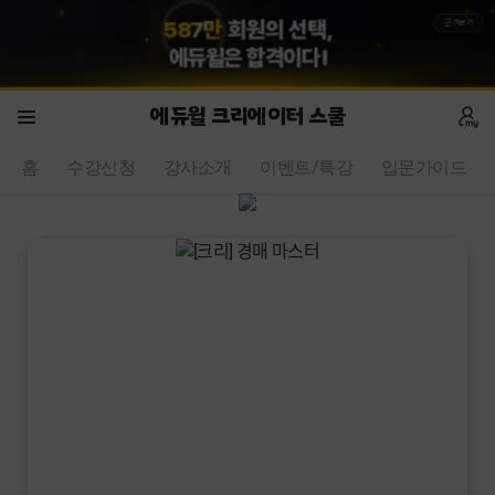
5
8
7
만
회원의 선택,
근거보기
에듀윌
은 합격이다!
에듀윌 크리에이터 스쿨
홈
수강신청
강사소개
이벤트/특강
입문가이드